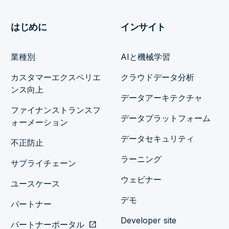
はじめに
インサイト
業種別
AIと機械学習
カスタマーエクスペリエ
クラウドデータ分析
ンス向上
データアーキテクチャ
ファイナンストランスフ
データプラットフォーム
ォーメーション
データセキュリティ
不正防止
ラーニング
サプライチェーン
ウェビナー
ユースケース
デモ
パートナー
Developer site
パートナーポータル
open_in_new