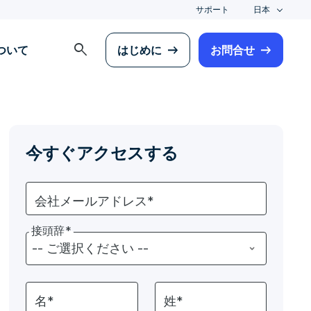
サポート
日本
search
について
はじめに
お問合せ
今すぐアクセスする
会社メールアドレス*
接頭辞*
名*
姓*