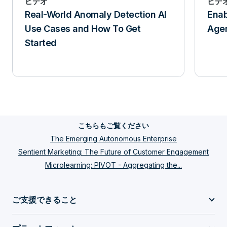
ビデオ
ビデ
Real-World Anomaly Detection AI
Enab
Use Cases and How To Get
Agen
Started
こちらもご覧ください
The Emerging Autonomous Enterprise
Sentient Marketing: The Future of Customer Engagement
Microlearning: PIVOT - Aggregating the...
ご支援できること