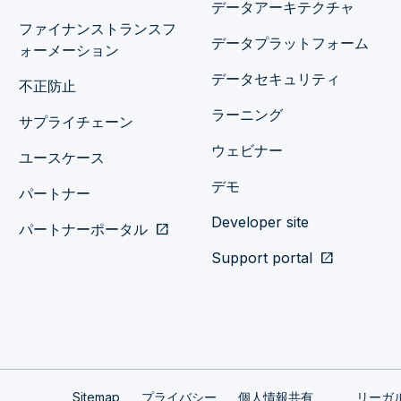
データアーキテクチャ
ファイナンストランスフ
データプラットフォーム
ォーメーション
データセキュリティ
不正防止
ラーニング
サプライチェーン
ウェビナー
ユースケース
デモ
パートナー
Developer site
パートナーポータル
open_in_new
Support portal
open_in_new
Sitemap
プライバシー
個人情報共有
リーガ