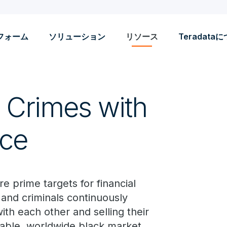
フォーム
ソリューション
リソース
Teradata
l Crimes with
nce
re prime targets for financial
 and criminals continuously
ith each other and selling their
tiable, worldwide black market.