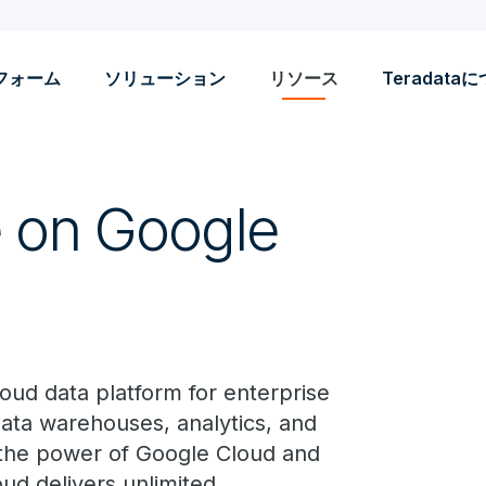
フォーム
ソリューション
リソース
Teradata
e on Google
oud data platform for enterprise
 data warehouses, analytics, and
 the power of Google Cloud and
oud delivers unlimited