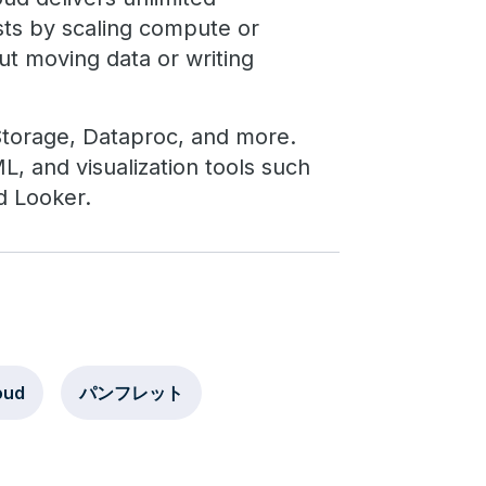
sts by scaling compute or
ut moving data or writing
Storage, Dataproc, and more.
L, and visualization tools such
d Looker.
oud
パンフレット