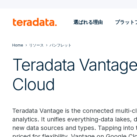
選ばれる理由
プラット
Home
リソース
パンフレット
Teradata Vantag
Cloud
Teradata Vantage is the connected multi-cl
analytics. It unifies everything-data lakes,
new data sources and types. Tapping into
priced for flexibility, Vantage on Google Cl