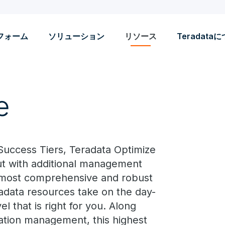
フォーム
ソリューション
リソース
Teradata
e
Success Tiers, Teradata Optimize
but with additional management
e most comprehensive and robust
eradata resources take on the day-
l that is right for you. Along
ation management, this highest