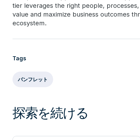
tier leverages the right people, processes,
value and maximize business outcomes thr
ecosystem.
Tags
パンフレット
探索を続ける