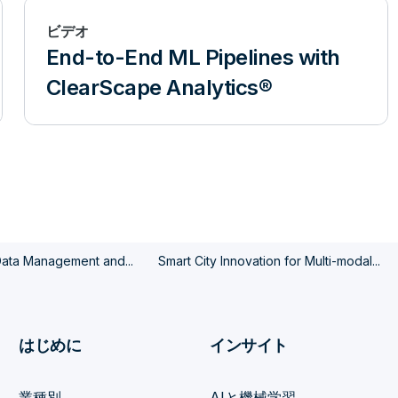
ビデオ
End-to-End ML Pipelines with
ClearScape Analytics®
 Data Management and...
Smart City Innovation for Multi-modal...
はじめに
インサイト
業種別
AIと機械学習