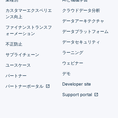
カスタマーエクスペリエ
クラウドデータ分析
ンス向上
データアーキテクチャ
ファイナンストランスフ
データプラットフォーム
ォーメーション
データセキュリティ
不正防止
ラーニング
サプライチェーン
ウェビナー
ユースケース
デモ
パートナー
Developer site
パートナーポータル
open_in_new
Support portal
open_in_new