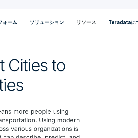
フォーム
ソリューション
リソース
Teradata
Cities to
ties
eans more people using
transportation. Using modern
oss various organizations is
t can describe, predict, and