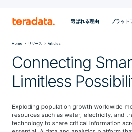
選ばれる理由
プラット
Home
リソース
Articles
Connecting Smart 
Limitless Possibili
Exploding population growth worldwide m
resources such as water, electricity, and 
technology to share critical information acr
essential. A data and analytics platform tha