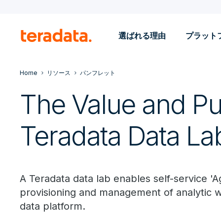
選ばれる理由
プラット
Home
リソース
パンフレット
The Value and Pu
Teradata Data La
A Teradata data lab enables self-service 'Ag
provisioning and management of analytic w
data platform.