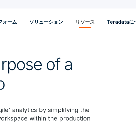
フォーム
ソリューション
リソース
Teradata
rpose of a
b
ile' analytics by simplifying the
orkspace within the production