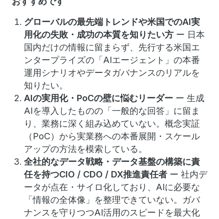
おすすめです
グローバルの最先端トレンドや米国でのAI実
用化の失敗・成功の本質を知りたい方
ー 日本
国内だけの情報に留まらず、先行する米国エ
ンタープライズの「AIエージェント」の本番
運用シナリオやデータガバナンスのリアルを
知りたい。
AIの実用化・PoCの壁に悩むリーダー
ー 生成
AIを導入したものの「一般的な回答」に留ま
り、業務に深く組み込めていない。概念実証
（PoC）から実業務への本番展開・スケール
アップの方法を模索している。
全社的なデータ戦略・データ基盤の構築に責
任を持つCIO / CDO / DX推進責任者
ー 社内デ
ータが点在・サイロ化しており、AIに必要な
「情報の全体像」を整理できていない。ガバ
ナンスを守りつつAI活用のスピードを最大化