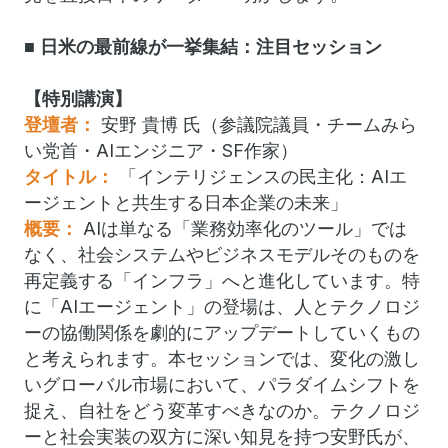
■ 日米の最前線が一挙集結：注目セッション
【特別講演】
登壇者：
安野 貴博 氏（参議院議員・チームみら
い党首・AIエンジニア・SF作家）
タイトル：
「インテリジェンスの民主化：AIエ
ージェントと共生する日本企業の未来」
概要：
AIは単なる「業務効率化のツール」では
なく、社会システムやビジネスモデルそのものを
再定義する「インフラ」へと進化しています。特
に「AIエージェント」の登場は、人とテクノロジ
ーの協働関係を劇的にアップデートしていくもの
と考えられます。本セッションでは、変化の激し
いグローバル市場において、パラダイムシフトを
捉え、自社をどう変革すべきなのか。テクノロジ
ーと社会実装の双方に深い知見を持つ安野氏が、