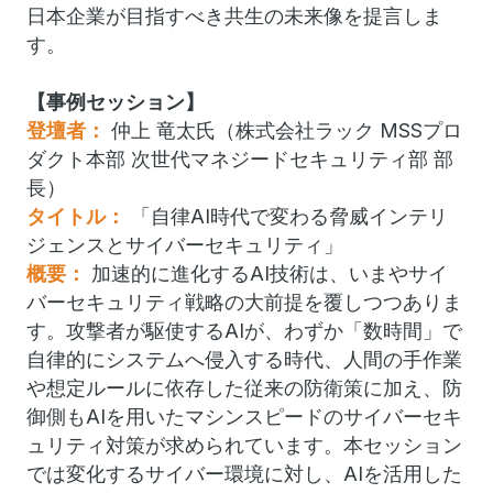
日本企業が目指すべき共生の未来像を提言しま
す。
【事例セッション】
登壇者：
仲上 竜太氏（株式会社ラック MSSプロ
ダクト本部 次世代マネジードセキュリティ部 部
長）
タイトル：
「自律AI時代で変わる脅威インテリ
ジェンスとサイバーセキュリティ」
概要：
加速的に進化するAI技術は、いまやサイ
バーセキュリティ戦略の大前提を覆しつつありま
す。攻撃者が駆使するAIが、わずか「数時間」で
自律的にシステムへ侵入する時代、人間の手作業
や想定ルールに依存した従来の防衛策に加え、防
御側もAIを用いたマシンスピードのサイバーセキ
ュリティ対策が求められています。本セッション
では変化するサイバー環境に対し、AIを活用した