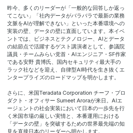
昨今、多くのリーダーが「一般的な回答しか返っ
てこない」「社内データがバラバラで最新の業務
文脈をAIが理解できない」といった本番環境への
実装の壁、データの壁に直面しています。本イベ
ントでは、ビジネスとテクノロジー、AIとデータ
の結節点で活躍するゲスト講演者として、参議院
議員・チームみらい党首・AIエンジニア・SF作家
である安野 貴博氏、国内セキュリティ最大手の
ラック社などを迎え、自律型AI時代を生き抜くエ
ンタープライズのロードマップを明かします。
さらに、米国Teradata Corporation チーフ・プロ
ダクト・オフィサー Sumeet Aroraが来日。AIエ
ージェントの社会実装において日本の一歩先を行
く米国市場の厳しい実情と、本番運用における
「データの壁」を突破するための世界最先端の知
見を直接日本のリーダーへ明かします。