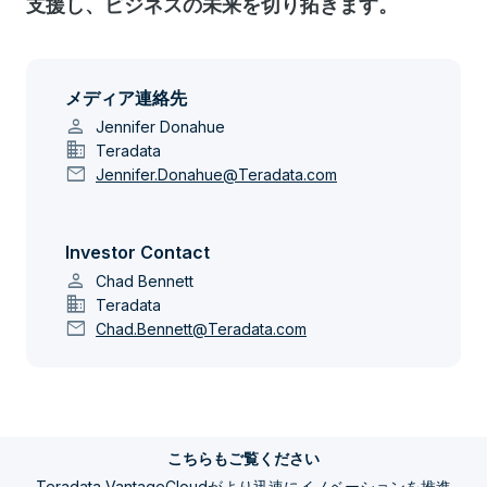
支援し、ビジネスの未来を切り拓きます。
メディア連絡先
person
Jennifer Donahue
domain
Teradata
mail
Jennifer.Donahue@Teradata.com
Investor Contact
person
Chad Bennett
domain
Teradata
mail
Chad.Bennett@Teradata.com
こちらもご覧ください
Teradata VantageCloudがより迅速にイノベーションを推進