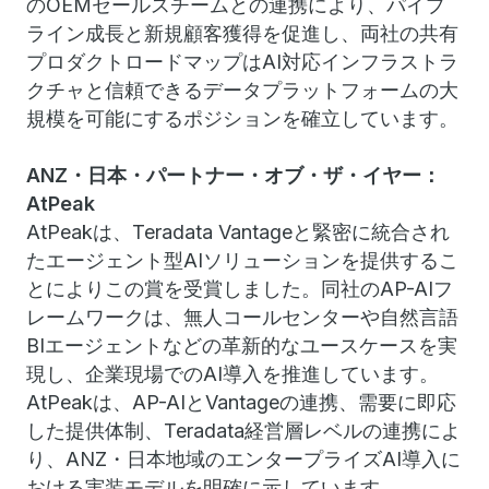
のOEMセールスチームとの連携により、パイプ
ライン成長と新規顧客獲得を促進し、両社の共有
プロダクトロードマップはAI対応インフラストラ
クチャと信頼できるデータプラットフォームの大
規模を可能にするポジションを確立しています。
ANZ・日本・パートナー・オブ・ザ・イヤー：
AtPeak
AtPeakは、Teradata Vantageと緊密に統合され
たエージェント型AIソリューションを提供するこ
とによりこの賞を受賞しました。同社のAP-AIフ
レームワークは、無人コールセンターや自然言語
BIエージェントなどの革新的なユースケースを実
現し、企業現場でのAI導入を推進しています。
AtPeakは、AP-AIとVantageの連携、需要に即応
した提供体制、Teradata経営層レベルの連携によ
り、ANZ・日本地域のエンタープライズAI導入に
おける実装モデルを明確に示しています。