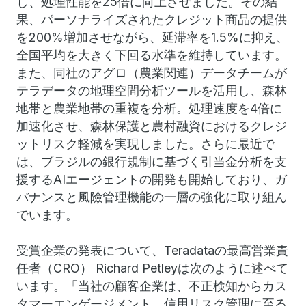
し、処理性能を25倍に向上させました。その結
果、パーソナライズされたクレジット商品の提供
を200%増加させながら、延滞率を1.5%に抑え、
全国平均を大きく下回る水準を維持しています。
また、同社のアグロ（農業関連）データチームが
テラデータの地理空間分析ツールを活用し、森林
地帯と農業地帯の重複を分析。処理速度を4倍に
加速化させ、森林保護と農村融資におけるクレジ
ットリスク軽減を実現しました。さらに最近で
は、ブラジルの銀行規制に基づく引当金分析を支
援するAIエージェントの開発も開始しており、ガ
バナンスと風險管理機能の一層の強化に取り組ん
でいます。
受賞企業の発表について、Teradataの最高営業責
任者（CRO） Richard Petleyは次のように述べて
います。「当社の顧客企業は、不正検知からカス
タマーエンゲージメント、信用リスク管理に至る