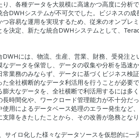
たり、各種データを大規模に高速かつ高度に分析
統合DWHシステムが不可欠でした。ビジネスの成
かつ容易な運用を実現するため、従来のオンプレ
決定、新たな統合DWHシステムとして、Teradata
合DWHには、物流、生産、営業、財務、受発注と
模なデータを保管し、データの収集や分析を迅速
日常業務のみならず、データに基づくビジネス検
った全社横断的なデータ利活用を行うことが必要
る膨大なデータを、全社横断で利活用するには多
の長時間化や、ワークロード管理能力が不十分だ
中使用によるデータベース処理のエラー発生など
に支障をきたしたことから、その改善が急務とな
ntageは、サイロ化した様々なデータソースを仮想的