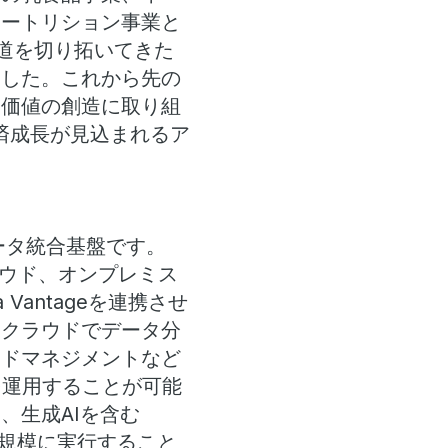
ュートリション事業と
道を切り拓いてきた
ました。これから先の
い価値の創造に取り組
済成長が見込まれるア
Iデータ統合基盤です。
ッククラウド、オンプレミス
Vantageを連携させ
ドクラウドでデータ分
ードマネジメントなど
を運用することが可能
載し、生成AIを含む
大規模に実行すること