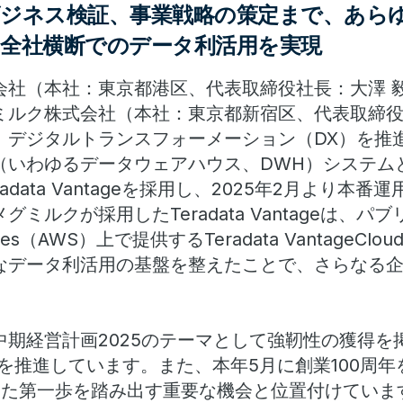
ビジネス検証、事業戦略の策定まで、あら
、全社横断でのデータ利活用を実現
会社（本社：東京都港区、代表取締役社長：大澤 毅
ミルク株式会社（本社：東京都新宿区、代表取締役
、デジタルトランスフォーメーション（DX）を推
いわゆるデータウェアハウス、DWH）システムとして
adata Vantageを採用し、2025年2月より本
ミルクが採用したTeradata Vantageは、パ
vices（AWS）上で提供するTeradata VantageClo
なデータ利活用の基盤を整えたことで、さらなる
中期経営計画2025のテーマとして強靭性の獲得を
を推進しています。また、本年5月に創業100周
けた第一歩を踏み出す重要な機会と位置付けていま