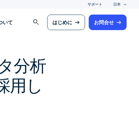
サポート
日本
search
について
はじめに
お問合せ
タ分析
eを採用し