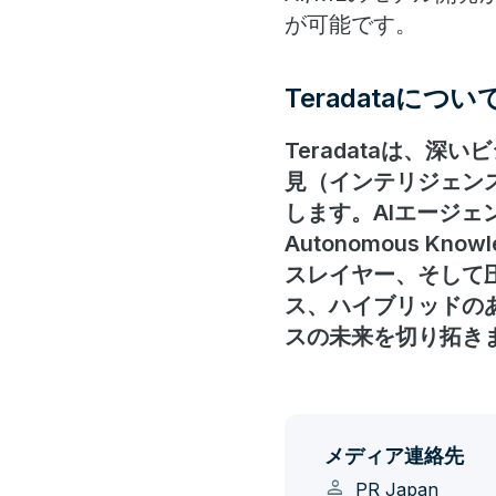
が可能です。
Teradataについ
Teradataは、
見（インテリジェン
します。AIエージェン
Autonomous K
スレイヤー、そして
ス、ハイブリッドの
スの未来を切り拓き
メディア連絡先
person
PR Japan