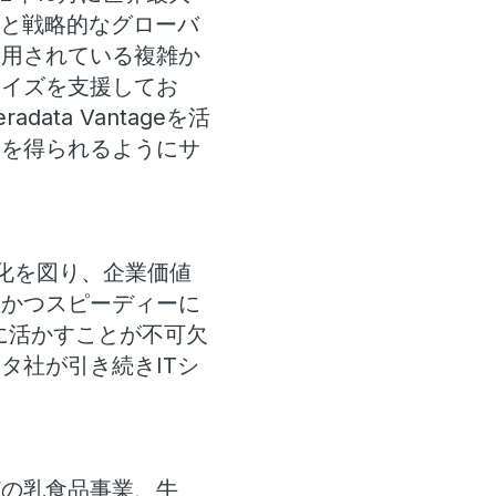
ルと戦略的なグローバ
利用されている複雑か
ナイズを支援してお
ata Vantageを活
果を得られるようにサ
化を図り、企業価値
確かつスピーディーに
に活かすことが不可欠
タ社が引き続きITシ
どの乳食品事業、牛