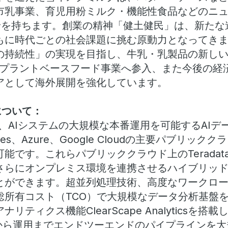
市乳事業、育児用粉ミルク・機能性食品などのニ
野を持ちます。創業の精神「健土健民」は、新たな
もに時代ごとの社会課題に挑む原動力となってき
の持続性」の実現を目指し、牛乳・乳製品の新し
年にプラントベースフード事業へ参入、また今後の経
アとして海外展開を強化しています。
geについて：
ntageは、AIシステムの大規模な本番運用を可能するA
rvices、Azure、Google Cloudの主要パブリ
です。これらパブリッククラウド上のTeradata 
さらにオンプレミス環境を連携させるハイブリッ
とができます。超並列処理技術、高度なワークロ
総所有コスト（TCO）で大規模なデータ分析基盤
ティクス機能ClearScape Analyticsを搭
発から運用までエンドツーエンドのパイプラインを