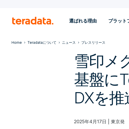
選ばれる理由
プラット
Home
Teradataについて
ニュース
プレスリリース
雪印メ
基盤にTe
DXを推
2025年4月17日 | 東京発