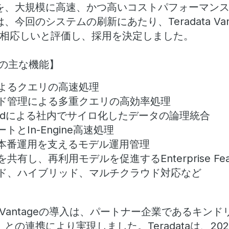
を、大規模に高速、かつ高いコストパフォーマン
今回のシステムの刷新にあたり、Teradata Va
て相応しいと評価し、採用を決定しました。
ageの主な機能】
よるクエリの高速処理
ド管理による多重クエリの高効率処理
Gridによる社内でサイロ化したデータの論理統合
トとIn-Engine高速処理
の本番運用を支えるモデル運用管理
し、再利用モデルを促進するEnterprise Featur
ド、ハイブリッド、マルチクラウド対応など
ta Vantageの導入は、パートナー企業であるキ
の連携により実現しました。Teradataは、202