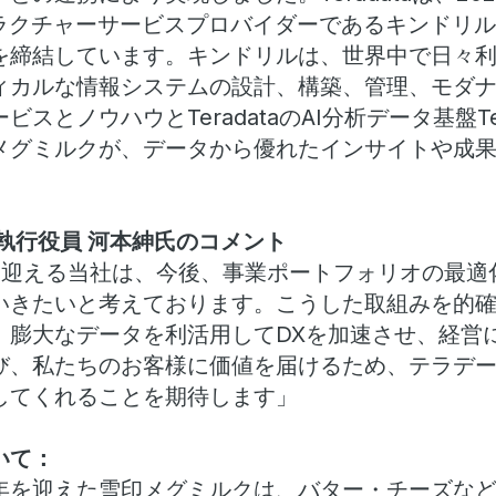
トラクチャーサービスプロバイダーであるキンドリ
を締結しています。キンドリルは、世界中で日々
ィカルな情報システムの設計、構築、管理、モダ
とノウハウとTeradataのAI分析データ基盤Terad
メグミルクが、データから優れたインサイトや成
執行役員 河本紳氏のコメント
年を迎える当社は、今後、事業ポートフォリオの最適
いきたいと考えております。こうした取組みを的
、膨大なデータを利活用してDXを加速させ、経営
び、私たちのお客様に価値を届けるため、テラデー
してくれることを期待します」
いて：
0周年を迎えた雪印メグミルクは、バター・チーズな