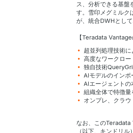
ス、分析できる基盤
す。雪印メグミルクは、
が、統合DWHとし
【Teradata Vant
超並列処理技術に
高度なワークロー
独自技術Query
AIモデルのインポー
AIエージェント
組織全体で特徴量を共有
オンプレ、クラウ
なお、このTerada
（以下、キンドリル）と