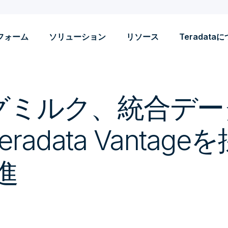
フォーム
ソリューション
リソース
Teradata
グミルク、統合デー
radata Vantag
進