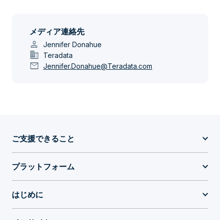
メディア連絡先
person
Jennifer Donahue
domain
Teradata
mail
Jennifer.Donahue@Teradata.com
ご支援できること
プラットフォーム
はじめに