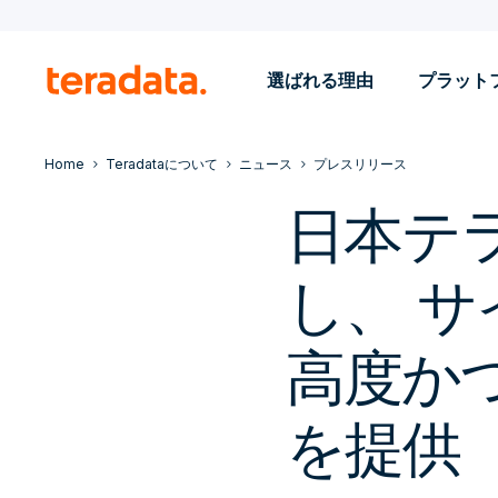
選ばれる理由
プラット
Home
Teradataについて
ニュース
プレスリリース
日本テ
し、 
高度か
を提供