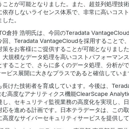
うことが可能となりました。また、超並列処理技
に依存しないライセンス体系で、非常に高いコス
ました。
O倉持 浩明氏は、今回のTeradata VantageCl
、Teradata VantageCloudを採用するこ
対策をお客様にご提供することが可能となりまし
、大規模なデータ処理を高いコストパフォーマン
とすることで、さらに多くのデータ処理、分析が
Cサービス展開に大きなプラスであると確信していま
けた技術者を育成しています。今後は、Teradata V
む高度なアナリティクス機能ClearScape Analyt
発し、セキュリティ監視業務の高度化を実現し、
対応を進める計画です。日本テラデータは、この
に高度なサイバーセキュリティサービスを提供し