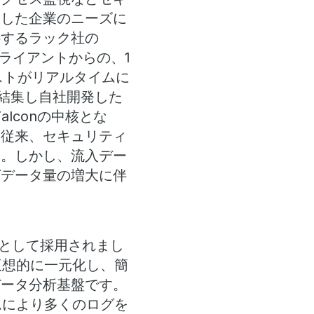
うした企業のニーズに
供するラック社の
0の契約クライアントからの、1
ストがリアルタイムに
を結集し自社開発した
alconの中核とな
は従来、セキュリティ
た。しかし、流入デー
グデータ量の増大に伴
盤の1つとして採用されまし
スを仮想的に一元化し、簡
データ分析基盤です。
タイムにより多くのログを