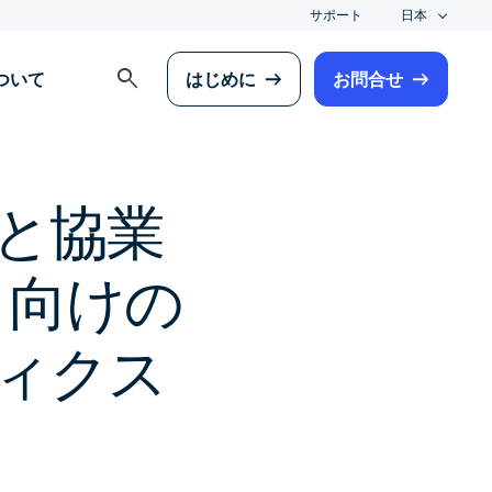
サポート
日本
search
について
はじめに
お問合せ
と協業
ィ向けの
ィクス