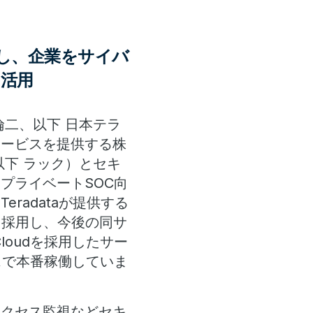
し、企業をサイバ
を活用
二、以下 日本テラ
サービスを提供する株
下 ラック）とセキ
プライベートSOC向
radataが提供する
udを採用し、今後の同サ
Cloudを採用したサー
スで本番稼働していま
アクセス監視などセキ