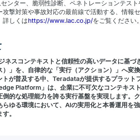
急センター、脆弱性診断、ペネトレーションテストや
ー攻撃対策や事故対応の最前線で活動する、情報
。詳しくは
https://www.lac.co.jp/
をご覧ください
て
深いビジネスコンテキストと信頼性の高いデータに基づ
ス）」を、自律的な「実行（アクション）」へ変
トが普及する中、Teradataが提供するプラットフォ
nowledge Platform」は、企業に不可欠なコン
圧倒的な処理能力を誇る実行基盤を実現します。
あらゆる環境において、AIの実用化と本番運用を
ます。