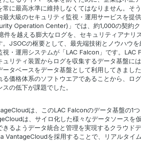
を常に最高水準に維持しなくてはなりません。そ
内最大級のセキュリティ監視・運用サービスを提
ecurity Operation Center)」では、約1,00
20億件を越える膨大なログを、セキュリティアナリ
す。JSOCの枢要として、最先端技術とノウハウ
・運用システムが「LAC Falcon」です。LAC F
キュリティ装置からログを収集するデータ基盤に
データベースをデータ基盤として利用してきまし
れる価格体系のソフトウエアであることから、ロ
ンスの低下が課題でした。
antageCloudは、このLAC Falconのデータ基
VantageCloudは、サイロ化した様々なデータソー
できるようデータ統合と管理を実現するクラウド
ata VantageCloudを採用することで、リアル