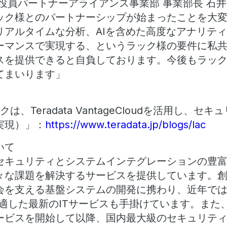
役員パートナーアライアンス事業部 事業部長 石井
ック様とのパートナーシップが始まったことを大
リアルタイムな分析、AIを含めた高度なアナリテ
マンスで実現する、というラック様の要件に私共Te
スを提供できると自負しております。今後もラッ
てまいります」
「ラックは、Teradata VantageCloudを活用し
実現）」：
https://www.teradata.jp/blogs/lac
いて
セキュリティとシステムインテグレーションの豊
々な課題を解決するサービスを提供しています。
会を支える基盤システムの開発に携わり、近年では
適した最新のITサービスも手掛けています。また、
ービスを開始して以降、国内最大級のセキュリテ