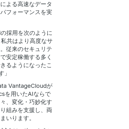
術による高速なデータ
トパフォーマンスを実
oudの採用を次のように
とで、私共はより高度なサ
た。従来のセキュリテ
スで安定稼働する多く
できるようになったこ
す」
antageCloudが
icsを用いたAIならで
日々、変化・巧妙化す
取り組みを支援し、両
てまいります。