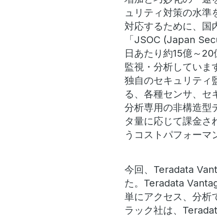
ュリティ対策の水準
対応するために、国
「JSOC (Japan S
日あたり約15億～
監視・分析していま
独自のセキュリティ監視
る、各種センサ、セ
分析専用の非構造型
タ量に応じて課金さ
うコストパフォーマ
今回、Teradata V
た。Teradata 
単にアクセス、分析
ラック社は、Terad