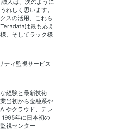
 誠人は、次のように
変うれしく思います。
ィクスの活用、これら
radataは最も応え
ク様、そしてラック様
、セキュリティ監視サービス
富な経験と最新技術
創業当初から金融系や
AIやクラウド、テレ
1995年に日本初の
ィ監視センター