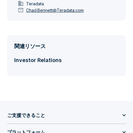
domain
Teradata
mail
Chad.Bennett@Teradata.com
関連リソース
Investor Relations
ご支援できること
プラットフォーム