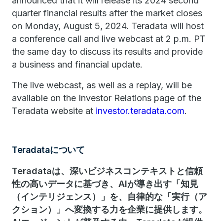
announced that it will release its 2024 second
quarter financial results after the market closes
on Monday, August 5, 2024. Teradata will host
a conference call and live webcast at 2 p.m. PT
the same day to discuss its results and provide
a business and financial update.
The live webcast, as well as a replay, will be
available on the Investor Relations page of the
Teradata website at
investor.teradata.com
.
Teradataについて
Teradataは、深いビジネスコンテキストと信頼
性の高いデータに基づき、AIが導き出す「知見
（インテリジェンス）」を、自律的な「実行（ア
クション）」へ変換する力を企業に提供します。