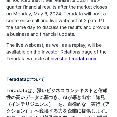
announced that it will release its 2024 first-
quarter financial results after the market closes
on Monday, May 6, 2024. Teradata will host a
conference call and live webcast at 2 p.m. PT
the same day to discuss the results and provide
a business and financial update.
The live webcast, as well as a replay, will be
available on the Investor Relations page of the
Teradata website at
investor.teradata.com
.
Teradataについて
Teradataは、深いビジネスコンテキストと信頼
性の高いデータに基づき、AIが導き出す「知見
（インテリジェンス）」を、自律的な「実行（ア
クション）」へ変換する力を企業に提供します。