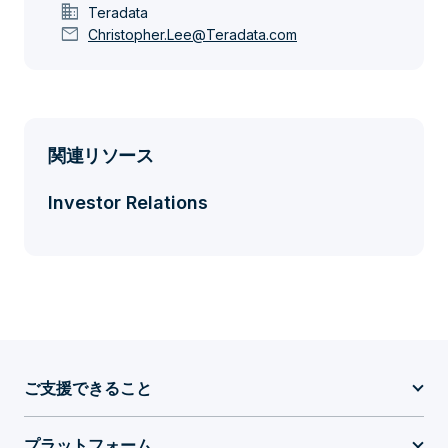
domain
Teradata
mail
Christopher.Lee@Teradata.com
関連リソース
Investor Relations
ご支援できること
プラットフォーム