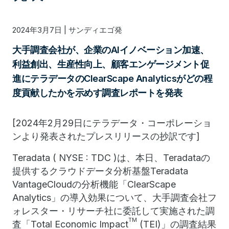
2024年3月7日 | サンディエゴ発
大手調査会社が、企業のAIイノベーション加速、
利益創出、生産性向上、顧客エンゲージメント促
進にテラデータのClearScape Analyticsがどの程
度貢献したかを示めす調査レポートを発表
[2024
年2月
29
日にテラデータ・コーポレーショ
ンより発表されたプレスリリースの抄訳です]
Teradata ( NYSE : TDC )
は、本日、Teradataの
提供するクラウドデータ分析基盤Teradata
VantageCloudの分析機能「ClearScape
Analytics」の導入効果について、大手調査会社フ
ォレスター・リサーチ社に委託して実施された調
TM
査「Total Economic Impact
(TEI)」の調査結果