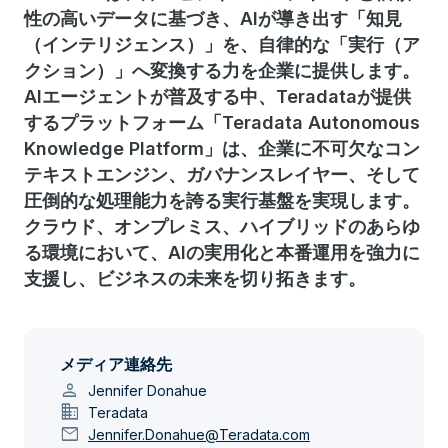
性の高いデータに基づき、AIが導き出す「知見
（インテリジェンス）」を、自律的な「実行（ア
クション）」へ変換する力を企業に提供します。
AIエージェントが普及する中、Teradataが提供
するプラットフォーム「Teradata Autonomous
Knowledge Platform」は、企業に不可欠なコン
テキストエンジン、ガバナンスレイヤー、そして
圧倒的な処理能力を誇る実行基盤を実現します。
クラウド、オンプレミス、ハイブリッドのあらゆ
る環境において、AIの実用化と本番運用を強力に
支援し、ビジネスの未来を切り拓きます。
メディア連絡先
person
Jennifer Donahue
domain
Teradata
mail
Jennifer.Donahue@Teradata.com