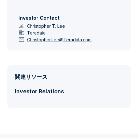
Investor Contact
person
Christopher T. Lee
domain
Teradata
mail
Christopher.Lee@Teradata.com
関連リソース
Investor Relations