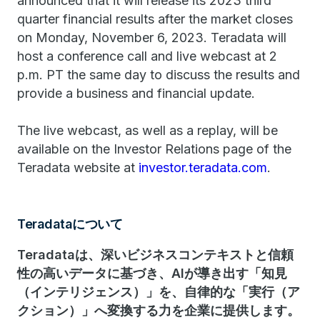
announced that it will release its 2023 third
quarter financial results after the market closes
on Monday, November 6, 2023. Teradata will
host a conference call and live webcast at 2
p.m. PT the same day to discuss the results and
provide a business and financial update.
The live webcast, as well as a replay, will be
available on the Investor Relations page of the
Teradata website at
investor.teradata.com
.
Teradataについて
Teradataは、深いビジネスコンテキストと信頼
性の高いデータに基づき、AIが導き出す「知見
（インテリジェンス）」を、自律的な「実行（ア
クション）」へ変換する力を企業に提供します。