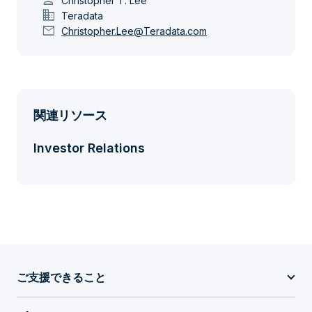
person
Christopher T. Lee
domain
Teradata
mail
Christopher.Lee@Teradata.com
関連リソース
Investor Relations
ご支援できること