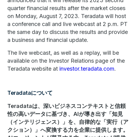
announced that it will release its 2023 second
quarter financial results after the market closes
on Monday, August 7, 2023. Teradata will host
a conference call and live webcast at 2 p.m. PT
the same day to discuss the results and provide
a business and financial update.
The live webcast, as well as a replay, will be
available on the Investor Relations page of the
Teradata website at
investor.teradata.com
.
Teradataについて
Teradataは、深いビジネスコンテキストと信頼
性の高いデータに基づき、AIが導き出す「知見
（インテリジェンス）」を、自律的な「実行（ア
クション）」へ変換する力を企業に提供します。