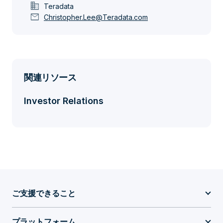
domain
Teradata
mail
Christopher.Lee@Teradata.com
関連リソース
Investor Relations
ご支援できること
プラットフォーム