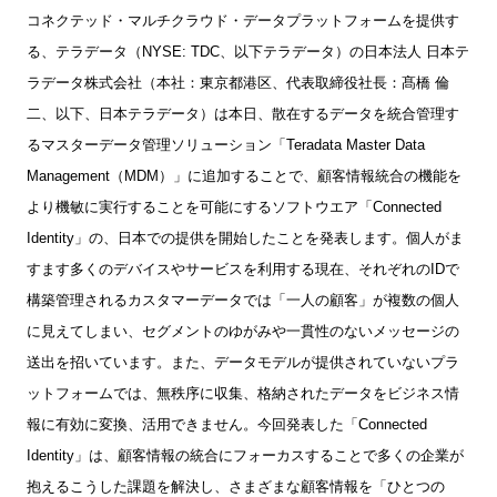
コネクテッド・マルチクラウド・データプラットフォームを提供す
る、テラデータ（
NYSE: TDC
、以下テラデータ）の日本法人
日本テ
ラデータ株式会社（本社：東京都港区、代表取締役社長：髙橋
倫
二、以下、日本テラデータ）は本日、散在するデータを統合管理す
るマスターデータ管理ソリューション「
Teradata Master Data
Management
（
MDM
）」に追加することで、顧客情報統合の機能を
より機敏に実行することを可能にするソフトウエア「
Connected
Identity
」の、日本での提
供を開始したことを発表します。
個人がま
すます多くのデバイスやサービスを利用する現在、それぞれの
ID
で
構築管理されるカスタマーデータでは「一人の顧客」が複数の個人
に見えてしまい、セグメントのゆがみや一貫性のないメッセージの
送出を招いています。また、データモデルが提供されていないプラ
ットフォームでは、無秩序に収集、格納されたデータをビジネス情
報に有効に変換、活用できません。今回発表した
「
Connected
Identity
」は、顧客情報の統合にフォーカスすることで多くの企業が
抱えるこうした課題を解決し、さまざまな顧客情報を「ひとつの