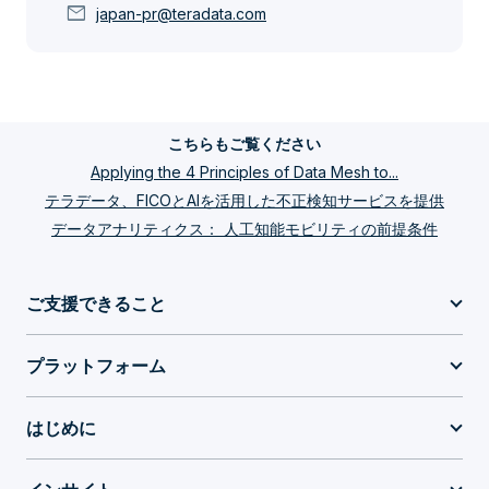
mail
japan-pr@teradata.com
こちらもご覧ください
Applying the 4 Principles of Data Mesh to...
テラデータ、FICOとAIを活用した不正検知サービスを提供
データアナリティクス： 人工知能モビリティの前提条件
ご支援できること
プラットフォーム
はじめに