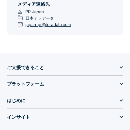
メディア連絡先
person
PR Japan
domain
日本テラデータ
mail
japan-pr@teradata.com
ご支援できること
プラットフォーム
はじめに
インサイト