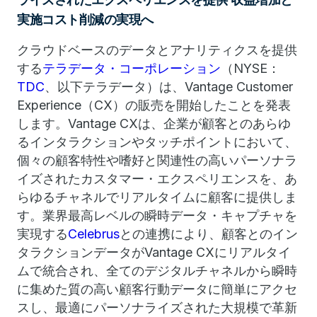
実施コスト削減の実現へ
クラウドベースのデータとアナリティクスを提供
する
テラデータ・コーポレーション
（NYSE：
TDC
、以下テラデータ）は、Vantage Customer
Experience（CX）の販売を開始したことを発表
します。Vantage CXは、企業が顧客とのあらゆ
るインタラクションやタッチポイントにおいて、
個々の顧客特性や嗜好と関連性の高いパーソナラ
イズされたカスタマー・エクスペリエンスを、あ
らゆるチャネルでリアルタイムに顧客に提供しま
す。業界最高レベルの瞬時データ・キャプチャを
実現する
Celebrus
との連携により、顧客とのイン
タラクションデータがVantage CXにリアルタイ
ムで統合され、全てのデジタルチャネルから瞬時
に集めた質の高い顧客行動データに簡単にアクセ
スし、最適にパーソナライズされた大規模で革新