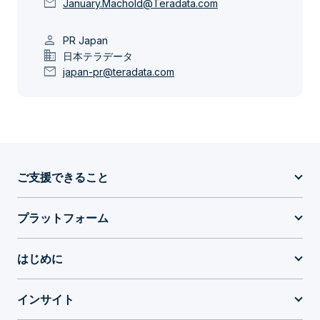
mail
January.Machold@Teradata.com
person
PR Japan
domain
日本テラデータ
mail
japan-pr@teradata.com
ご支援できること
プラットフォーム
はじめに
インサイト