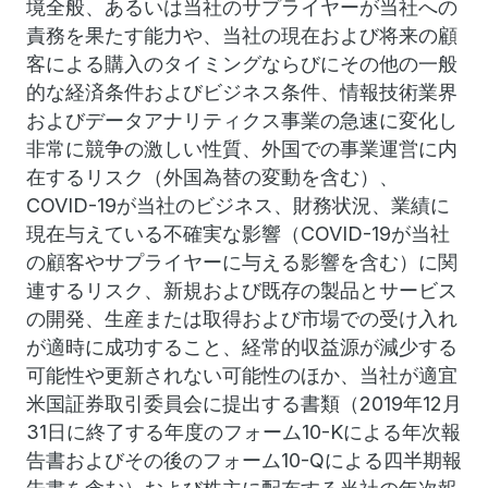
境全般、あるいは当社のサプライヤーが当社への
責務を果たす能力や、当社の現在および将来の顧
客による購入のタイミングならびにその他の一般
的な経済条件およびビジネス条件、情報技術業界
およびデータアナリティクス事業の急速に変化し
非常に競争の激しい性質、外国での事業運営に内
在するリスク（外国為替の変動を含む）、
COVID-19が当社のビジネス、財務状況、業績に
現在与えている不確実な影響（COVID-19が当社
の顧客やサプライヤーに与える影響を含む）に関
連するリスク、新規および既存の製品とサービス
の開発、生産または取得および市場での受け入れ
が適時に成功すること、経常的収益源が減少する
可能性や更新されない可能性のほか、当社が適宜
米国証券取引委員会に提出する書類（2019年12月
31日に終了する年度のフォーム10-Kによる年次報
告書およびその後のフォーム10-Qによる四半期報