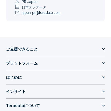
person
PR Japan
domain
日本テラデータ
mail
japan-pr@teradata.com
ご支援できること
プラットフォーム
はじめに
インサイト
Teradataについて