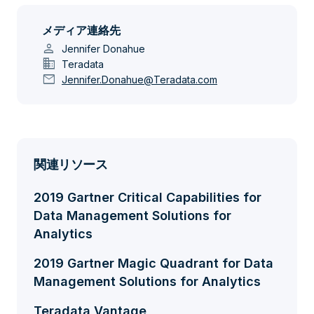
メディア連絡先
person
Jennifer Donahue
domain
Teradata
mail
Jennifer.Donahue@Teradata.com
関連リソース
2019 Gartner Critical Capabilities for
Data Management Solutions for
Analytics
2019 Gartner Magic Quadrant for Data
Management Solutions for Analytics
Teradata Vantage