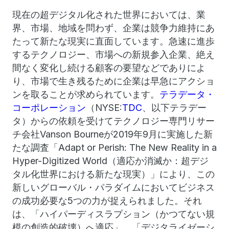
現在の超デジタル化された世界においては、業
界、市場、地域を問わず、企業は競争力維持にあ
たって新たな現実に直面しています。急速に進歩
するテクノロジー、市場への新規参入企業、絶え
間なく変化し続ける顧客の要望などでありによ
り、市場で生き残るために企業は早急にアクショ
ンを取ることが求められています。
テラデータ・
コーポレーション
（NYSE:
TDC
、以下テラデー
タ）からの依頼を受けてテクノロジー専門リサー
チ会社Vanson Bourneが2019年9月に実施した新
たな調査「Adapt or Perish: The New Reality in a
Hyper-Digitized World（適応か消滅か：超デジ
タル化世界における新たな現実）」により、この
新しいグローバル・パラダイムにおいてビジネス
の成功必要な5つの力が捉えられました。それ
は、「ハイパーディスラプション（かつてない規
模の創造的破壊）へ適応」、「デジタライゼーシ