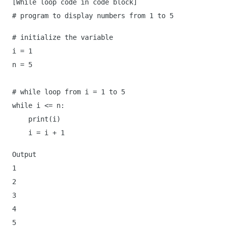
[While loop code in code block]
# program to display numbers from 1 to 5
# initialize the variable
i = 1
n = 5
# while loop from i = 1 to 5
while i <= n:
print(i)
i = i + 1
Output
1
2
3
4
5