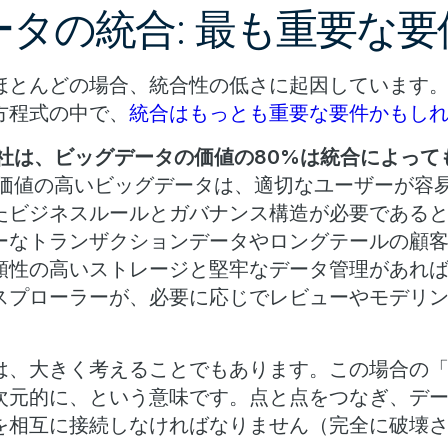
タの統合: 最も重要な要
ほとんどの場合、統合性の低さに起因しています
方程式の中で、
統合はもっとも重要な要件かもし
esearch社は、ビッグデータの価値の80%は統合によ
価値の高いビッグデータは、適切なユーザーが容
たビジネスルールとガバナンス構造が必要である
ーなトランザクションデータやロングテールの顧
頼性の高いストレージと堅牢なデータ管理があれ
スプローラーが、必要に応じでレビューやモデリ
は、大きく考えることでもあります。この場合の
次元的に、という意味です。点と点をつなぎ、デ
を相互に接続しなければなりません（完全に破壊