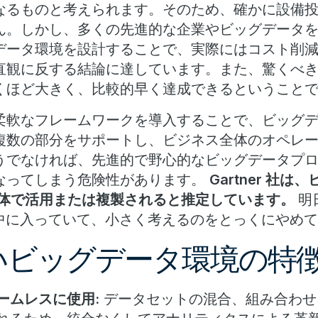
なるものと考えられます。そのため、確かに設備
ん。しかし、多くの先進的な企業やビッグデータ
データ環境を設計することで、実際にはコスト削
直観に反する結論に達しています。また、驚くべ
くほど大きく、比較的早く達成できるということ
柔軟なフレームワークを導入することで、ビッグ
複数の部分をサポートし、ビジネス全体のオペレ
うでなければ、先進的で野心的なビッグデータプ
なってしまう危険性があります。
Gartner 社
全体で活用または複製されると推定しています。
明
の中に入っていて、小さく考えるのをとっくにやめ
いビッグデータ環境の特
ームレスに使用:
データセットの混合、組み合わせ