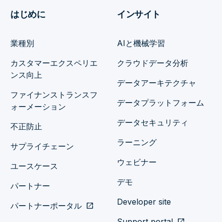
はじめに
インサイト
業種別
AIと機械学習
カスタマーエクスペリエ
クラウドデータ分析
ンス向上
データアーキテクチャ
ファイナンストランスフ
データプラットフォーム
ォーメーション
データセキュリティ
不正防止
ラーニング
サプライチェーン
ウェビナー
ユースケース
デモ
パートナー
Developer site
パートナーポータル
open_in_new
Support portal
open_in_new