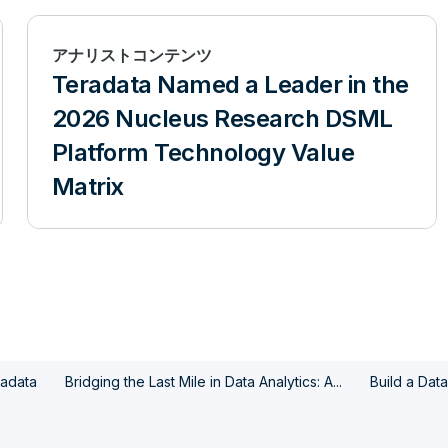
アナリストコンテンツ
Teradata Named a Leader in the
2026 Nucleus Research DSML
Platform Technology Value
Matrix
radata
Bridging the Last Mile in Data Analytics: A...
Build a Dat