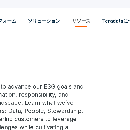
フォーム
ソリューション
リソース
Teradata
n to advance our ESG goals and
tion, responsibility, and
landscape. Learn what we’ve
ars: Data, People, Stewardship,
ring customers to leverage
lenges while cultivating a