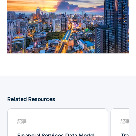
Related Resources
記事
記事
Financial Services Data Model
Travel