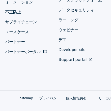
データプラットフォーム
ォーメーション
データセキュリティ
不正防止
ラーニング
サプライチェーン
ウェビナー
ユースケース
デモ
パートナー
Developer site
パートナーポータル
open_in_new
Support portal
open_in_new
Sitemap
プライバシー
個人情報共有
リーガ