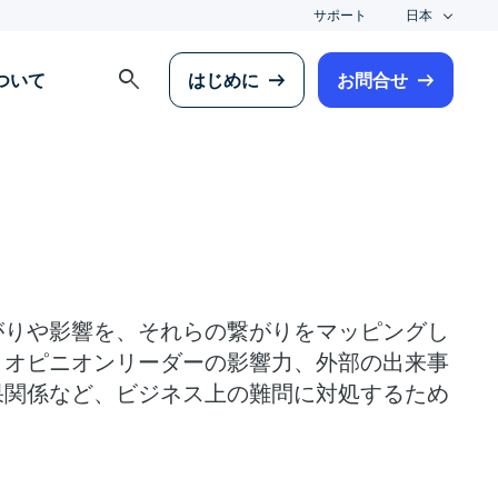
サポート
日本
search
について
はじめに
お問合せ
がりや影響を、それらの繋がりをマッピングし
、オピニオンリーダーの影響力、外部の出来事
果関係など、ビジネス上の難問に対処するため