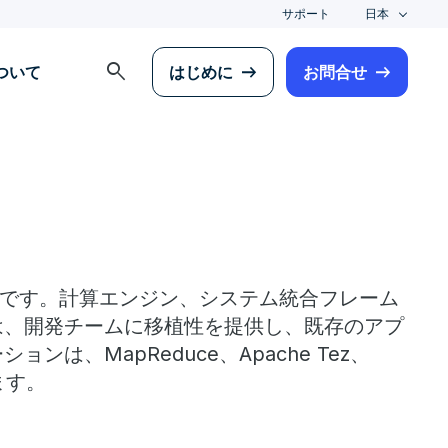
サポート
日本
search
について
はじめに
お問合せ
ムです。計算エンジン、システム統合フレーム
は、開発チームに移植性を提供し、既存のアプ
MapReduce、Apache Tez、
ます。