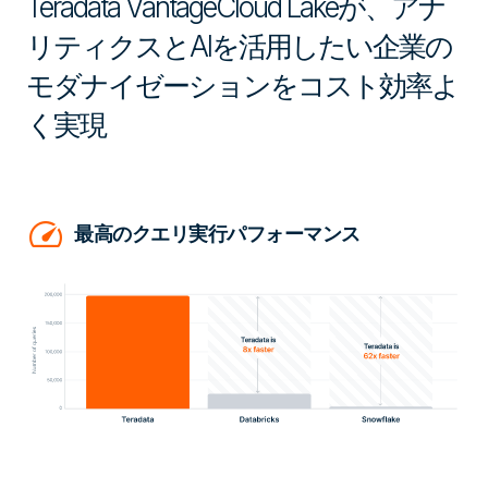
Teradata VantageCloud Lakeが、アナ
リティクスとAIを活用したい企業の
モダナイゼーションをコスト効率よ
く実現
speed
最高のクエリ実行パフォーマンス