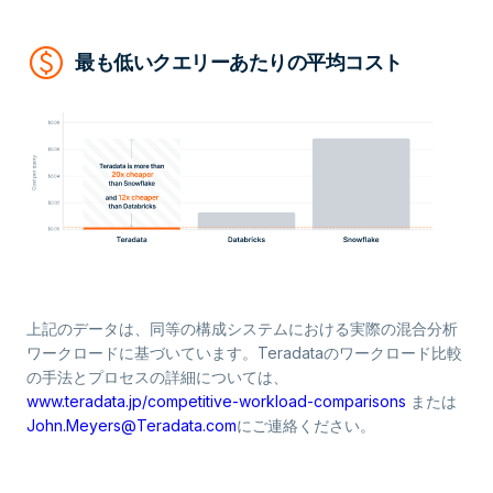
paid
最も低いクエリーあたりの平均コスト
上記のデータは、同等の構成システムにおける実際の混合分析
ワークロードに基づいています。Teradataのワークロード比較
の手法とプロセスの詳細については、
www.teradata.jp/competitive-workload-comparisons
または
John.Meyers@Teradata.com
にご連絡ください。