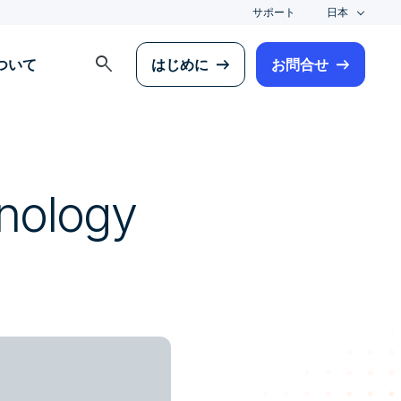
サポート
日本
search
について
はじめに
お問合せ
nology