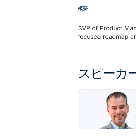
概要
SVP of Product Man
focused roadmap an
スピーカ