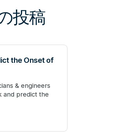
新の投稿
ict the Onset of
icians & engineers
k and predict the