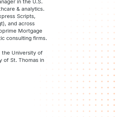
nager in the U.S.
hcare & analytics.
xpress Scripts,
t), and across
Subprime Mortgage
ic consulting firms.
 the University of
y of St. Thomas in