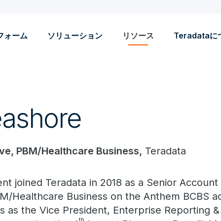
フォーム
ソリューション
リソース
Teradata
eashore
ive, PBM/Healthcare Business,
Teradata
ent joined Teradata in 2018 as a Senior Account
M/Healthcare Business on the Anthem BCBS acco
s as the Vice President, Enterprise Reporting &
th