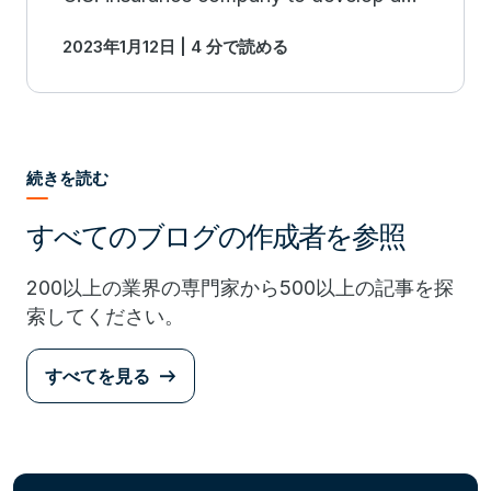
solution that would predict the onset of
2023年1月12日 | 4 分で読める
heart failure 6 months in advance. Find
out more.
続きを読む
すべてのブログの作成者を参照
200以上の業界の専門家から500以上の記事を探
索してください。
すべてを見る