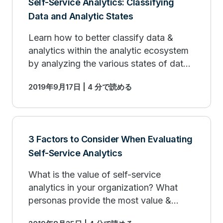
Self-Service Analytics: Classifying
Data and Analytic States
Learn how to better classify data &
analytics within the analytic ecosystem
by analyzing the various states of data
& analytics within organizations. Read
2019年9月17日 | 4 分で読める
more.
3 Factors to Consider When Evaluating
Self-Service Analytics
What is the value of self-service
analytics in your organization? What
personas provide the most value &
where should a business focus its