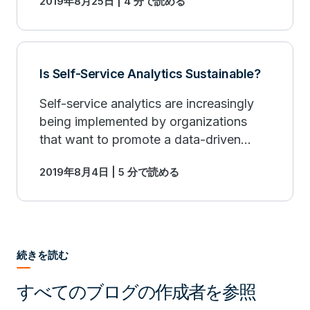
2019年8月25日 | 4 分で読める
resources? Read more.
Is Self-Service Analytics Sustainable?
Self-service analytics are increasingly
being implemented by organizations
that want to promote a data-driven
culture. But how sustainable is it? Read
2019年8月4日 | 5 分で読める
more.
続きを読む
すべてのブログの作成者を参照