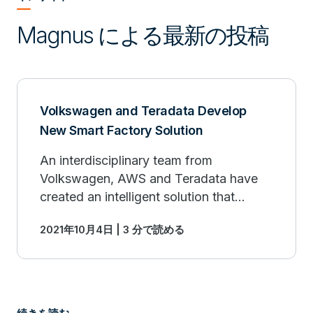
Magnus による最新の投稿
Volkswagen and Teradata Develop
New Smart Factory Solution
An interdisciplinary team from
Volkswagen, AWS and Teradata have
created an intelligent solution that
enables greater transparency and
2021年10月4日 | 3 分で読める
efficiency in car body construction. Find
out more.