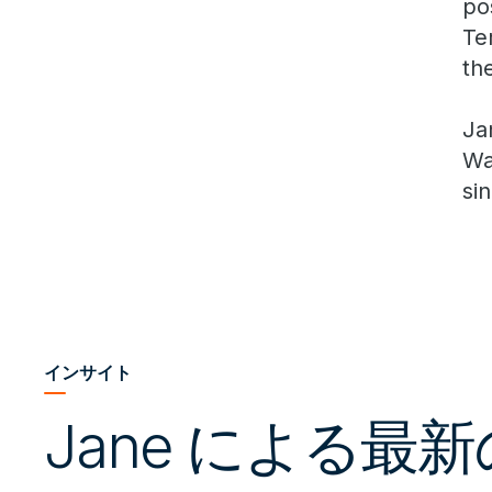
po
Te
th
Ja
Wa
si
インサイト
Jane による最