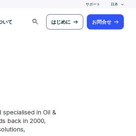
サポート
日本
search
について
はじめに
お問合せ
specialised in Oil &
ds back in 2000,
olutions,