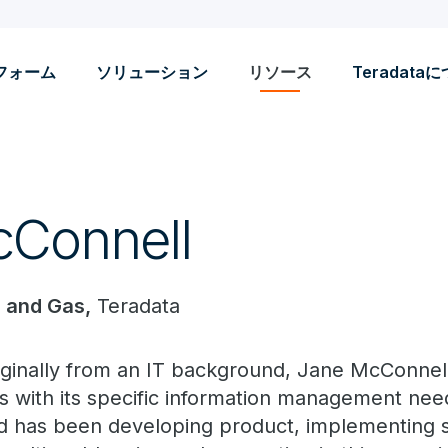
フォーム
ソリューション
リソース
Teradata
cConnell
l and Gas,
Teradata
iginally from an IT background, Jane McConnell 
s with its specific information management nee
d has been developing product, implementing s