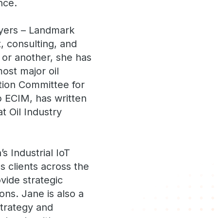
nce.
ayers – Landmark
 consulting, and
e or another, she has
ost major oil
tion Committee for
 ECIM, has written
t Oil Industry
s Industrial IoT
s clients across the
vide strategic
ons. Jane is also a
strategy and