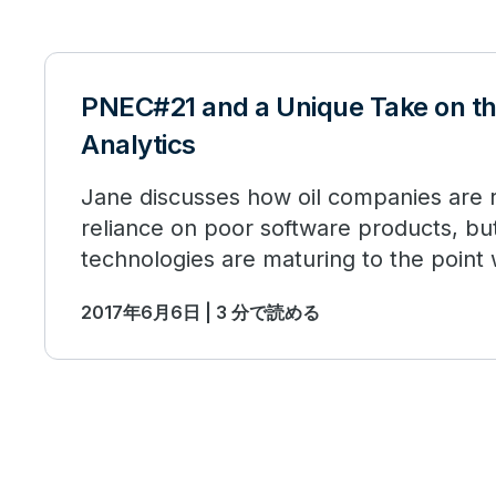
PNEC#21 and a Unique Take on th
Analytics
Jane discusses how oil companies are r
reliance on poor software products, but
technologies are maturing to the point
deliver on their promise, too.
2017年6月6日 | 3 分で読める