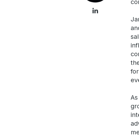
co
Ja
an
sa
in
co
th
fo
ev
As
gr
in
ad
me