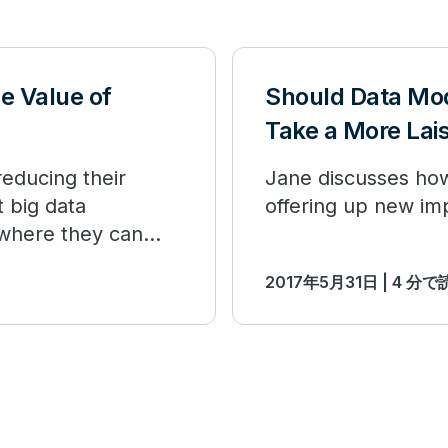
e Value of
Should Data Mode
Take a More Lai
educing their
Jane discusses how
 big data
offering up new im
 where they can
2017年5月31日 | 4 分