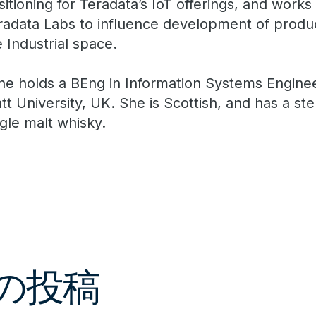
sitioning for Teradata’s IoT offerings, and works
radata Labs to influence development of produc
e Industrial space.
ne holds a BEng in Information Systems Enginee
tt University, UK. She is Scottish, and has a ste
ngle malt whisky.
新の投稿