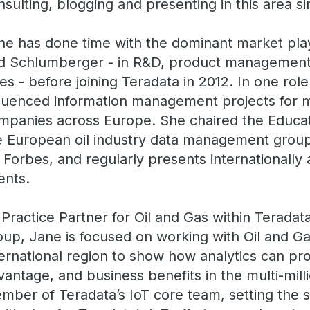
nsulting, blogging and presenting in this area si
ne has done time with the dominant market pl
d Schlumberger - in R&D, product management,
les - before joining Teradata in 2012. In one rol
fluenced information management projects for m
mpanies across Europe. She chaired the Educa
e European oil industry data management group
r Forbes, and regularly presents internationally a
ents.
 Practice Partner for Oil and Gas within Teradata’
oup, Jane is focused on working with Oil and Ga
ternational region to show how analytics can pro
vantage, and business benefits in the multi-milli
mber of Teradata’s IoT core team, setting the 