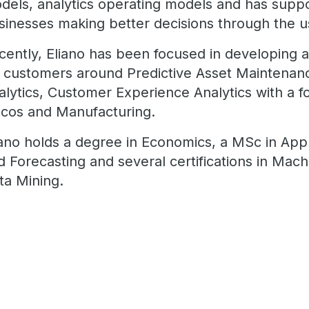
dels, analytics operating models and has sup
sinesses making better decisions through the u
cently, Eliano has been focused in developing an
r customers around Predictive Asset Maintenan
alytics, Customer Experience Analytics with a foc
lcos and Manufacturing.
iano holds a degree in Economics, a MSc in App
d Forecasting and several certifications in Mac
ta Mining.