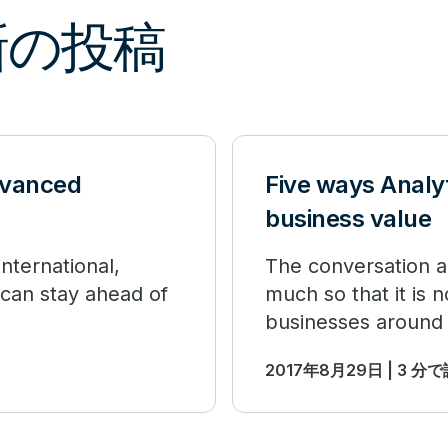
最新の投稿
advanced
Five ways Analy
business value
nternational,
The conversation a
 can stay ahead of
much so that it is 
businesses around 
2017年8月29日 | 3 分