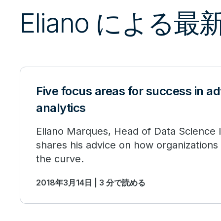
Eliano による
Five focus areas for success in 
analytics
Eliano Marques, Head of Data Science I
shares his advice on how organizations
the curve.
2018年3月14日 | 3 分で読める