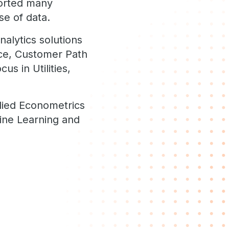
ported many
se of data.
alytics solutions
ce, Customer Path
us in Utilities,
lied Econometrics
hine Learning and