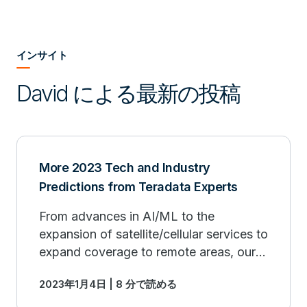
インサイト
David による最新の投稿
More 2023 Tech and Industry
Predictions from Teradata Experts
From advances in AI/ML to the
expansion of satellite/cellular services to
expand coverage to remote areas, our
tech & industry experts weigh in on
2023年1月4日 | 8 分で読める
game-changing predictions for 2023.