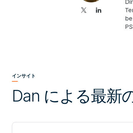
Di
Te
be
PS
インサイト
Dan による最新