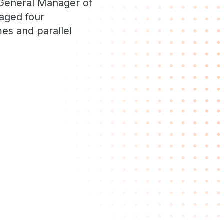
d General Manager of
aged four
es and parallel