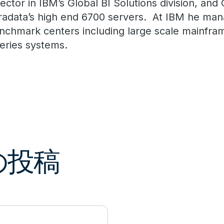
rector in IBM’s Global BI Solutions division, an
radata’s high end 6700 servers. At IBM he man
nchmark centers including large scale mainfram
eries systems.
の投稿