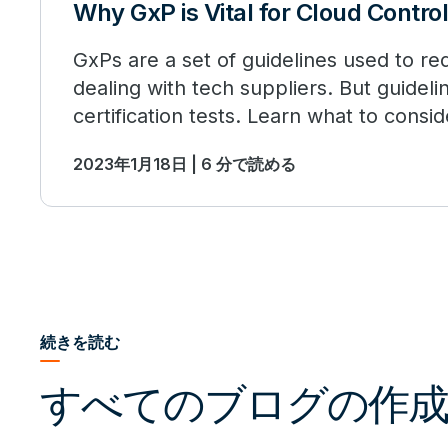
Why GxP is Vital for Cloud Control
GxPs are a set of guidelines used to r
dealing with tech suppliers. But guideli
certification tests. Learn what to cons
reliability in the cloud.
2023年1月18日 | 6 分で読める
続きを読む
すべてのブログの作成