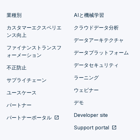
業種別
AIと機械学習
カスタマーエクスペリエ
クラウドデータ分析
ンス向上
データアーキテクチャ
ファイナンストランスフ
データプラットフォーム
ォーメーション
データセキュリティ
不正防止
ラーニング
サプライチェーン
ウェビナー
ユースケース
デモ
パートナー
Developer site
パートナーポータル
open_in_new
Support portal
open_in_new