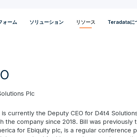
フォーム
ソリューション
リソース
Teradata
no
olutions Plc
ll is currently the Deputy CEO for D4t4 Solutio
th the company since 2018. Bill was previously
erica for Ebiquity plc, is a regular conference p