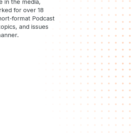
e in the media,
ked for over 18
short-format Podcast
opics, and issues
manner.