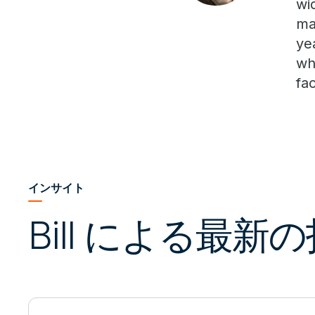
wi
ma
ye
wh
fa
インサイト
Bill による最新