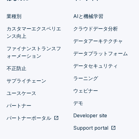
業種別
AIと機械学習
カスタマーエクスペリエ
クラウドデータ分析
ンス向上
データアーキテクチャ
ファイナンストランスフ
データプラットフォーム
ォーメーション
データセキュリティ
不正防止
ラーニング
サプライチェーン
ウェビナー
ユースケース
デモ
パートナー
Developer site
パートナーポータル
open_in_new
Support portal
open_in_new