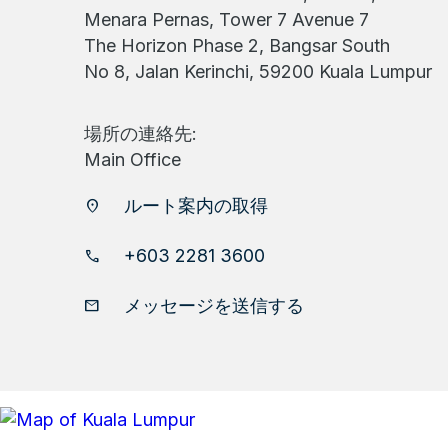
Menara Pernas, Tower 7 Avenue 7
The Horizon Phase 2, Bangsar South
No 8, Jalan Kerinchi, 59200 Kuala Lumpur
場所の連絡先:
Main Office
ルート案内の取得
location_on
+603 2281 3600
phone
メッセージを送信する
email