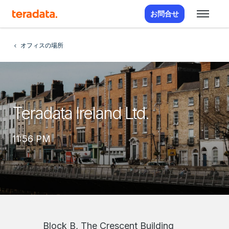
お問合せ
オフィスの場所
Teradata Ireland Ltd.
11:56 PM
Block B, The Crescent Building