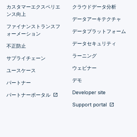
complaints. So, what they go
カスタマーエクスペリエ
クラウドデータ分析
ンス向上
They look at it and say, “Look,
データアーキテクチャ
ファイナンストランスフ
confused with our policies.
データプラットフォーム
ォーメーション
that a lot of our policies, a
データセキュリティ
不正防止
and they’re confused. They’re
ラーニング
サプライチェーン
s inappropriate. There’s a lot of
ウェビナー
ユースケース
“confused” comes up big in the
デモ
パートナー
they’re able to see a path.
Developer site
パートナーポータル
open_in_new
Support portal
open_in_new