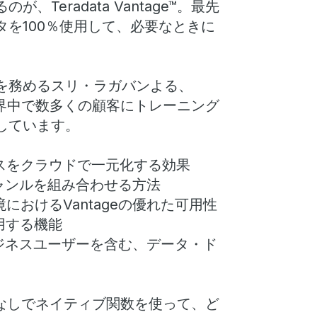
eradata Vantage™。最先
kes, and analytics together.
を100％使用して、必要なときに
vate cloud, as well as on
antage is built on world-class
を務めるスリ・ラガバンよる、
gether multiple genres of
世界中で数多くの顧客にトレーニング
しています。
learning, statistics, graph. And
ytics’ functions and all of
スをクラウドで一元化する効果
tiple sources can be executed
析ジャンルを組み合わせる方法
におけるVantageの優れた可用性
ic visualizations can be
使用する機能
age Analyst and AppCenter.
やビジネスユーザーを含む、データ・ド
ilable across a wide
on who want to be data driven:
グなしでネイティブ関数を使って、ど
ts, the lines of the business