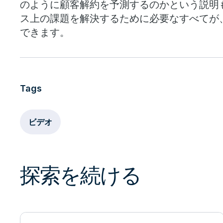
のように顧客解約を予測するのかという説明
managers. Anybody who wants to be dat
ス上の課題を解決するために必要なすべてが
できます。
And all of these insights can be operatio
only are you able to deliver these insight
these different analytics techniques, but
Tags
operationalized in the same platform. Thi
now that I’ve told you what Vantage is, le
ビデオ
case and see what we can do with Vantag
me set the context for you a little bit. He
探索を続ける
who wants to understand customer churn
defining customer churn is that there ar
who cancelled their membership. Underst