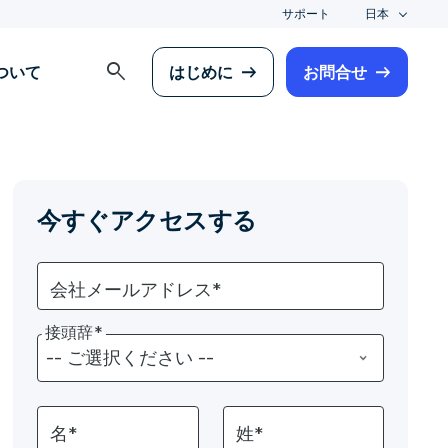
サポート
日本
search
について
はじめに
お問合せ
今すぐアクセスする
会社メールアドレス*
接頭辞*
名*
姓*