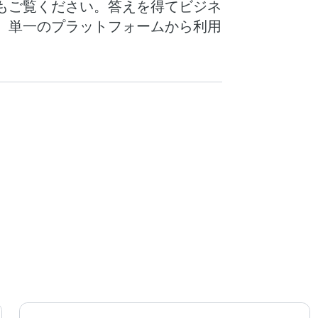
もご覧ください。答えを得てビジネ
a-driven can use Vantage.
、単一のプラットフォームから利用
nalized in the platform. Not
s on all of the data across
 they can also be
s is what Vantage is. Okay, but
t’s actually take a specific use
e. So, here’s an example. Let
re is an example of a retailer
. And the way they’re
e members in the organization
andably, the retailer wants to