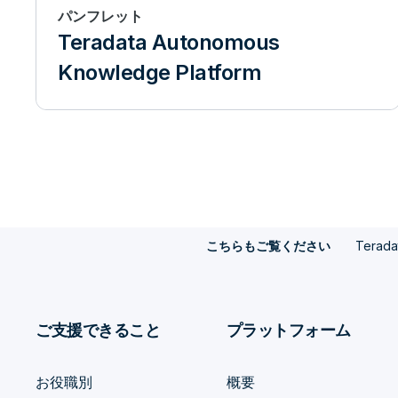
know why people are cancelling their m
パンフレット
know why, and if they can predict who is l
Teradata Autonomous
Knowledge Platform
membership, they can take certain bits of
an example of a path analysis application. 
Sankey visualization. And there are differ
contribute towards membership cancelat
right? So, it seems like in this case, the
to making a complaint call, before they 
Terada
こちらもご覧ください
what does this tell the retailer? It tells th
seems to everybody something going on 
ご支援できること
プラットフォーム
look at this path and they say, “Okay, let
with the complaints.” So, the next thing 
お役職別
概要