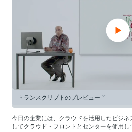
トランスクリプトのプレビュー
Today, I’m here to show you that power 
今日の企業には、クラウドを活用したビジネ
してクラウド・フロントとセンターを使用し
Vantage? Vantage is an enterprise-grade