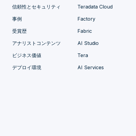
want to understand the nature of these 
信頼性とセキュリティ
Teradata Cloud
into is a sentiment analytics application. 
事例
Factory
it seems like a lot of people seem to be 
受賞歴
Fabric
They seem to be sick. They seem to think 
アナリストコンテンツ
AI Studio
lot of our—what we do for them is silly 
ビジネス価値
Tera
tired. It’s inconsistent, it’s expensive, it’
デプロイ環境
AI Services
confusion. And, to that point, the word 
word cloud. Now, what’s the point? Now, 