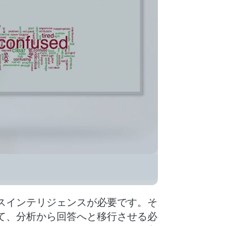
of Vantage. Okay, what is
スインテリジェンスが必要です。そ
て、分析から回答へと移行させる必
 software, which brings