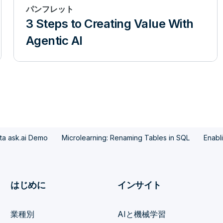
embership. Because if they can
パンフレット
ikely to cancel their
3 Steps to Creating Value With
Agentic AI
 corrective action. So, here’s
This is a visualization. It’s a
ent sets of activities which
ion. So, here’s one example,
re are a lot of people who seem
cancel their membership. So,
ta ask.ai Demo
Microlearning: Renaming Tables in SQL
Enabli
e retailer that clearly there
with the complaints. So, they
はじめに
インサイト
’s figure out what’s happening
they do is they go and they
業種別
AIと機械学習