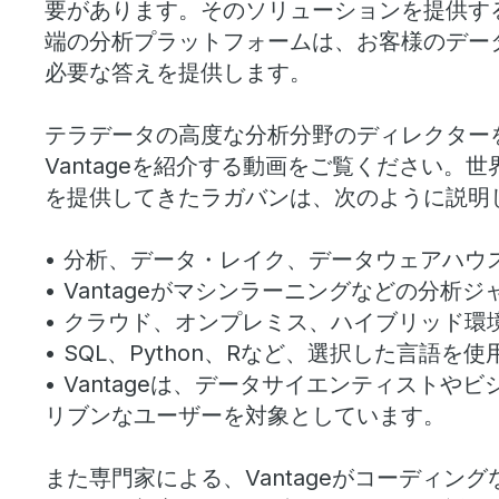
要があります。そのソリューションを提供するのが、T
together the data warehouse, the data la
端の分析プラットフォームは、お客様のデータ
必要な答えを提供します。
It’s available on the public cloud, the pri
premises, and in a hybrid environment. V
テラデータの高度な分析分野のディレクター
Teradata database technology, brings to
Vantageを紹介する動画をご覧ください。
を提供してきたラガバンは、次のように説明
analytics together, such as your machine 
here’s the deal: All of these different anal
• 分析、データ・レイク、データウェアハウ
these data that are available across mul
• Vantageがマシンラーニングなどの分
• クラウド、オンプレミス、ハイブリッド環境
in SQL, in Python, in R; as well as, analyt
• SQL、Python、Rなど、選択した言語を
delivered through components like Vant
• Vantageは、データサイエンティスト
The best part of Vantage is that it is ava
リブンなユーザーを対象としています。
constituency of people in the organizati
また専門家による、Vantageがコーディン
your data scientists, your business analys