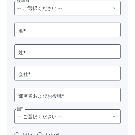
接頭辞*
名*
姓*
会社*
部署名およびお役職*
国*
はい
いいえ