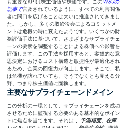
も重要なKPIは株主価値や株価です。
この
WSJの
記事で
言及されているように、すべての利害関係
者に間口を広げることは大いに推進されてきまし
た。 しかし、
多くの取締役会によるコミットメ
ントは危機の時に衰えたようです。
いくつかの財
務評価手法に基づいて、さまざまなサプライチェ
ーンの要素を調整することによる株価への影響を
評価します。
この手法を採用すると、客観的な意
思決定におけるコスト構造と敏捷性が最適化され
るため、企業の回復力が向上します。
そこで、私
は危機が訪れていても、そうでなくとも見える分
野、つまり株主価値に固執します。
主要なサプライチェーンドメイン
この分析の一環として、サプライチェーンを成功
させるために監視する必要のある基本的なポイン
トに焦点を当てます。
それは
、予測精度、在庫
レベル
（FG + RM + WIP）、
資産生産性
–機械