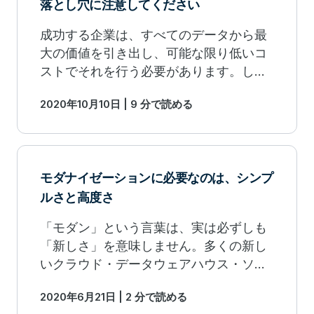
落とし穴に注意してください
成功する企業は、すべてのデータから最
大の価値を引き出し、可能な限り低いコ
ストでそれを行う必要があります。しか
し、彼らはしばしば予想外の予算超過に
2020年10月10日 | 9 分で読める
見舞われます。テラデータがこの問題の
解決をお手伝いします。
モダナイゼーションに必要なのは、シンプ
ルさと高度さ
「モダン」という言葉は、実は必ずしも
「新しさ」を意味しません。多くの新し
いクラウド・データウェアハウス・ソリ
ューションは確かに懸念を排除し、先進
2020年6月21日 | 2 分で読める
的なデータウェアハウスの基準の一部を